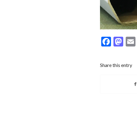
Faceb
Ma
Share this entry