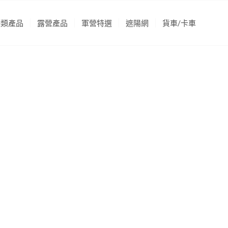
袋類產品
露營產品
軍營特選
遮陽網
貨車/卡車