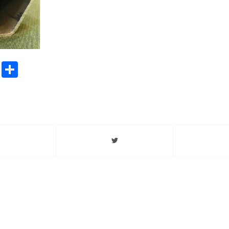
ook
stodon
Email
分
享