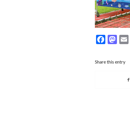
Faceb
Ma
Share this entry