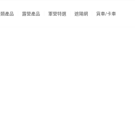
袋類產品
露營產品
軍營特選
遮陽網
貨車/卡車