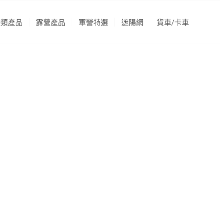
袋類產品
露營產品
軍營特選
遮陽網
貨車/卡車