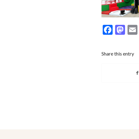
Faceb
Ma
Share this entry