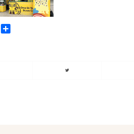
ook
stodon
Email
分
享