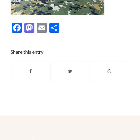
Facebook
Mastodon
Email
分
享
Share this entry