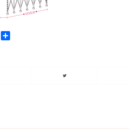
ook
stodon
Email
分
享