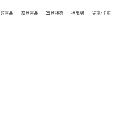
袋類產品
露營產品
軍營特選
遮陽網
貨車/卡車