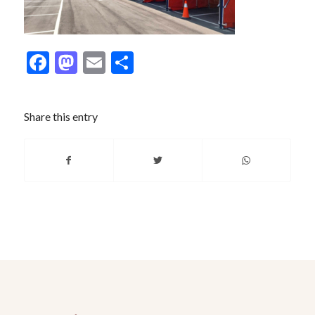
Facebook
Mastodon
Email
分
享
Share this entry