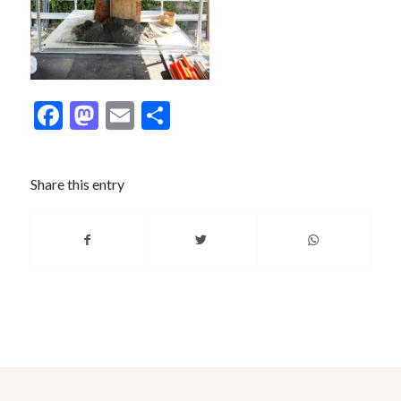
Facebook
Mastodon
Email
分
享
Share this entry