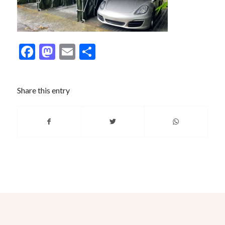
Facebook
Mastodon
Email
分
享
Share this entry