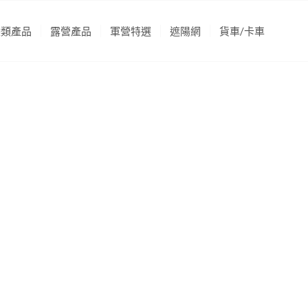
袋類產品
露營產品
軍營特選
遮陽網
貨車/卡車