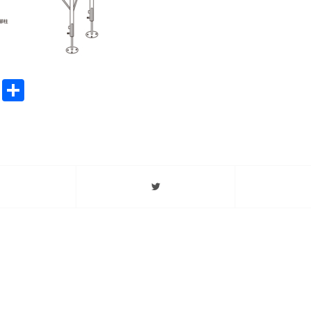
ook
stodon
Email
分
享